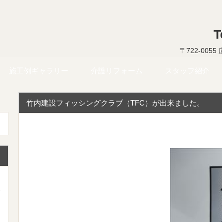
T
〒722-005
施工例ギャラリー
介護リフォーム
スタッフ紹介
竹内建設フィッシングクラブ（TFC）が出来ました。
-